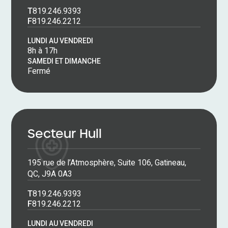
T
819.246.9393
F
819.246.2212
LUNDI AU VENDREDI
8h à 17h
SAMEDI ET DIMANCHE
Fermé
Secteur Hull
195 rue de l’Atmosphère, Suite 106, Gatineau,
QC, J9A 0A3
T
819.246.9393
F
819.246.2212
LUNDI AU VENDREDI